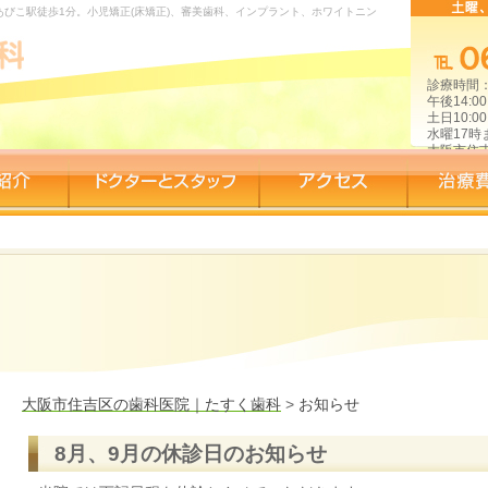
びこ駅徒歩1分。小児矯正(床矯正)、審美歯科、インプラント、ホワイトニン
診療時間：午
午後14:00
土日10:00
水曜17
大阪市住吉区
大阪市住吉区の歯科医院｜たすく歯科
>
お知らせ
8月、9月の休診日のお知らせ