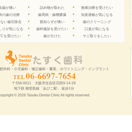
虫歯が痛い
詰め物が取れた
無痛治療を受けたい
供の歯の治療
歯周病・歯槽膿漏
知覚過敏が気になる
くない歯石除去
親知らずが痛い
歯のクリーニング
しりが気になる
歯科健診を受けたい
口臭が気になる
TCを受けたい
歯が欠けた
ヤニ取りをしたい
腔外科・小児歯科・矯正歯科・審美、ホワイトニング・インプラント
〒558-0011 大阪市住吉区苅田9-14-28
地下鉄 御堂筋線「あびこ駅」 徒歩1分
opyright © 2026
Tasuku Dental Clinic
All rights reserved.