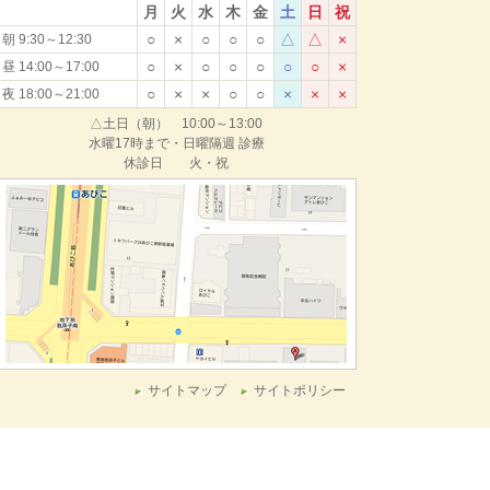
月
火
水
木
金
土
日
祝
○
×
○
○
○
△
△
×
朝 9:30～12:30
○
×
○
○
○
○
○
×
昼 14:00～17:00
○
×
×
○
○
×
×
×
夜 18:00～21:00
△土日（朝） 10:00～13:00
水曜17時まで・日曜隔週 診療
休診日 火・祝
サイトマップ
サイトポリシー