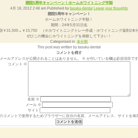
開院5周年キャンペーン！ホームホワイトニング半額
4月 18, 2012 2:46 am
Published by
tasuku-dental
Leave your thoughts
開院5周年キャンペーン！
ホームホワイトニング半額！
期間：24年5月31日迄
顎￥31,500→￥15,750 （※ホワイトニングトレー作成・ホワイトニング薬剤2本
ぜひこの機会にホワイトニングを体験して下さい！
Categorised in:
未分類
This post was written by tasuku-dental
コメントを残す
メールアドレスが公開されることはありません。
※
が付いている欄は必須項目で
コメント
※
名前
※
メール
※
サイト
のコメントで使用するためブラウザーに自分の名前、メールアドレス、サイトを保