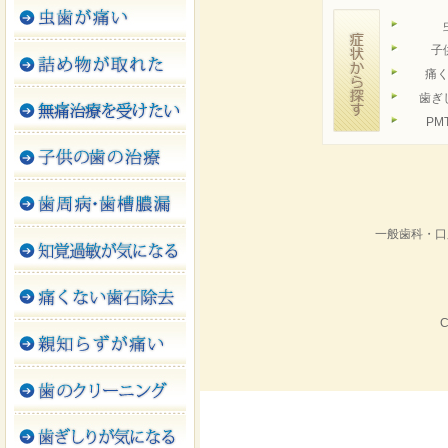
子
痛
歯ぎ
PM
一般歯科・口
C